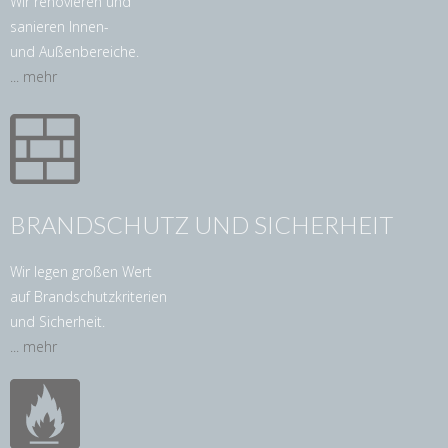
Wir renovieren und
sanieren Innen-
und Außenbereiche.
... mehr
BRANDSCHUTZ UND SICHERHEIT
Wir legen großen Wert
auf Brandschutzkriterien
und Sicherheit.
... mehr